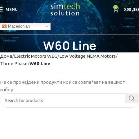
0
MENU
0.00
ДЕ
Macedonian
W60 Line
Дома
Electric Motors WEG
Low Voltage NEMA Motors
Three Phase
W60 Line
Не се пронајдени продукти кои се совпаѓаат на вашиот
избор.