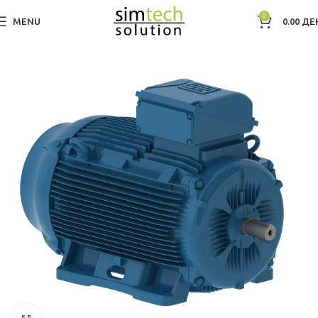
0
MENU
0.00
ДЕ
Дома
Electric Motors WEG