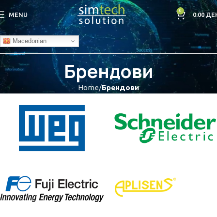
0
MENU
0.00
ДЕ
Macedonian
Брендови
Home
Брендови