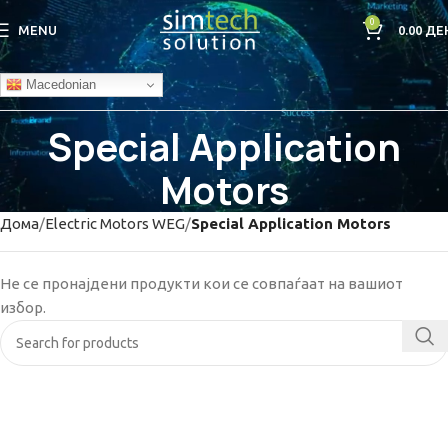
0
MENU
0.00
ДЕ
Macedonian
Special Application
Motors
Дома
Electric Motors WEG
Special Application Motors
Не се пронајдени продукти кои се совпаѓаат на вашиот
избор.