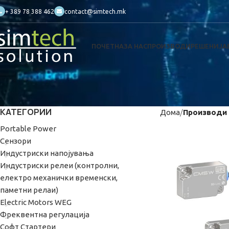
+ 389 78 388 462
contact@simtech.mk
ПОЧЕТНА
ЗА НАС
ПРОИЗВОДИ
РЕШЕНИЈА
КАТЕГОРИИ
Дома
Производи
Portable Power
Сензори
Индустриски напојувања
Индустриски релеи (контролни,
електро механички временски,
паметни релаи)
Electric Motors WEG
Фреквентна регулациjа
Софт Стартери