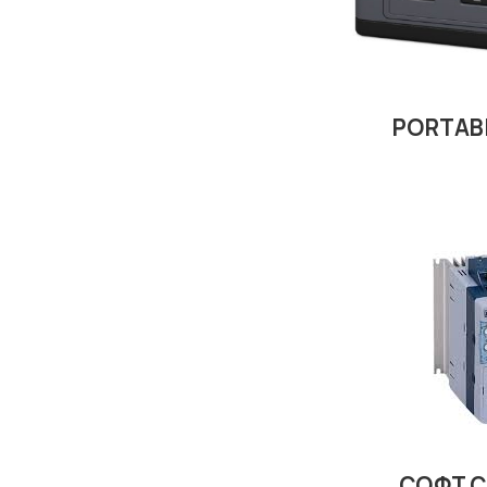
PORTAB
СОФТ С