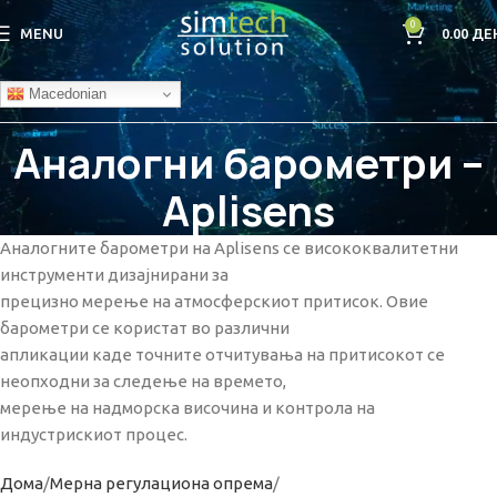
0
MENU
0.00
ДЕ
Macedonian
Аналогни барометри –
Aplisens
Аналогните барометри на Aplisens се висококвалитетни
инструменти дизајнирани за
прецизно мерење на атмосферскиот притисок. Овие
барометри се користат во различни
апликации каде точните отчитувања на притисокот се
неопходни за следење на времето,
мерење на надморска височина и контрола на
индустрискиот процес.
Дома
Мерна регулациона опрема