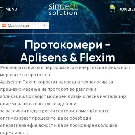
0
MENU
0.00
ДЕ
Macedonian
Протокомери –
Aplisens & Flexim
Решенија со високи перформанси и енергетска ефикасност,
мерачите на проток на
Aplisens и Flexim користат напредна технологија за
прецизно мерење на протокот во различни
апликации. Со својот модерен дизајн и лесна инсталација,
овие мерачи на проток се идеални
за различни индустриски сектори, помагајќи да се
оптимизираат процесите, да се обезбеди
оперативна ефикасност и да се промовира еколошка
одржливост.