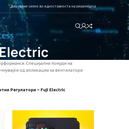
Веруваме силно во едноставноста на решенијата.
Electric
ерформанси. Специјални понуди на
очнувајќи од апликации за вентилатори
тни Регулатори – Fuji Electric