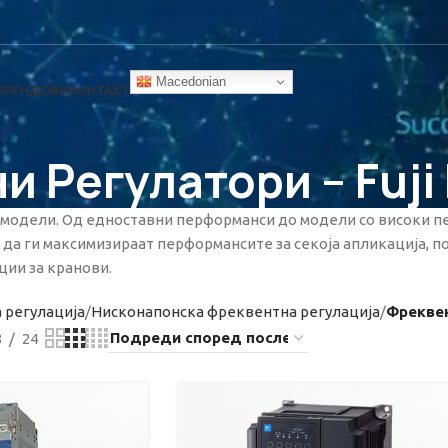
Macedonian
БРЕНДОВИ
КОНТАКТ
 Регулатори – Fuji 
 модели. Од едноставни перформанси до модели со високи п
да ги максимизираат перформансите за секоја апликација, п
ции за кранови.
 регулациjа
Нисконапонска фреквентна регулација
Фреквен
8
24