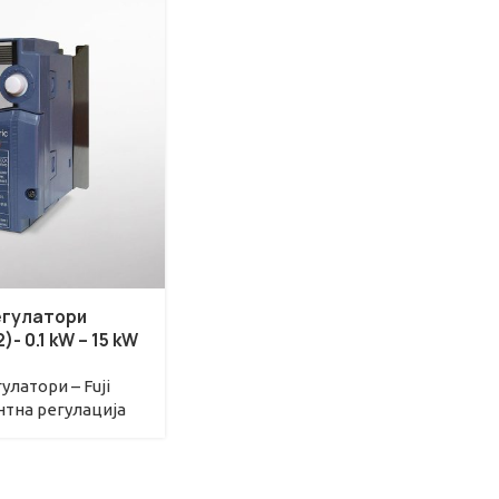
егулатори
)- 0.1 kW – 15 kW
латори – Fuji
тна регулациjа