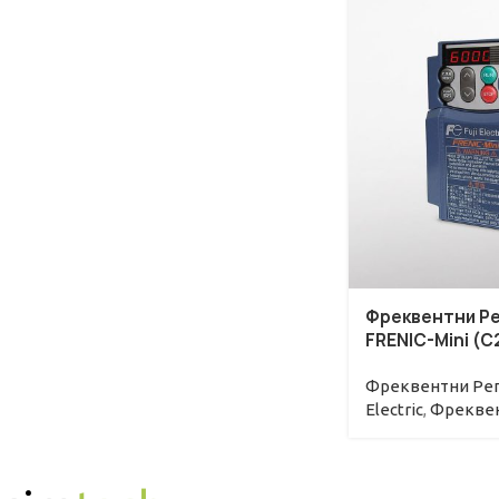
Фреквентни Р
FRENIC-Mini (C2
Фреквентни Регу
Electric
,
Фреквен