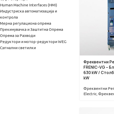
Human Machine Interfaces (HMI)
Индустриска автоматизација и
контрола
Мерна регулациона опрема
Прекинувачкa и Заштитна Опрема
Опрема за Разводи
Редуктори и мотор-редуктори WEG
Сигнални светилки
Фреквентни Р
FRENIC-VG – Бл
630 kW / Столб
kW
Фреквентни Регу
Electric
,
Фреквен