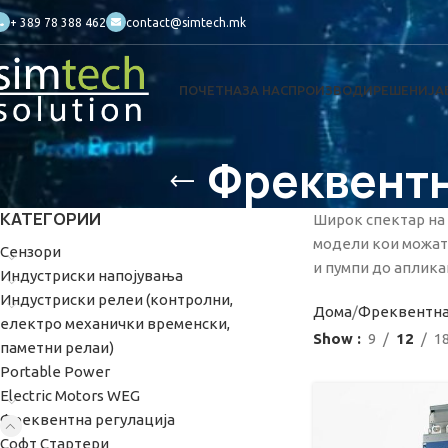
+ 389 78 388 462
contact@simtech.mk
ПОЧЕТНА
ЗА НАС
ПРОИЗВОДИ
РЕШЕНИЈА
Фреквентни
КАТЕГОРИИ
Широк спектар на
модели кои можат 
Сензори
и пумпи до аплика
Индустриски напојувања
Индустриски релеи (контролни,
Дома
Фреквентна
електро механички временски,
Show
9
12
1
паметни релаи)
Portable Power
Electric Motors WEG
Фреквентна регулациjа
Софт Стартери