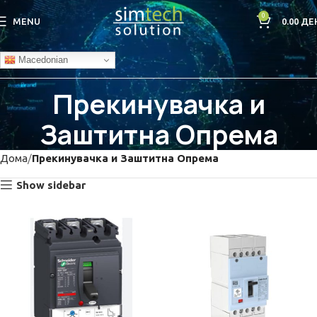
0
MENU
0.00
ДЕ
Macedonian
Прекинувачкa и
Заштитна Опрема
Дома
Прекинувачкa и Заштитна Опрема
Show sidebar