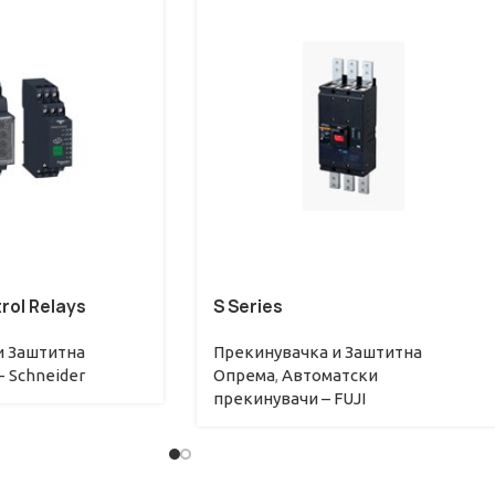
ol Relays
S Series
и Заштитна
Прекинувачкa и Заштитна
- Schneider
Опрема
,
Автоматски
прекинувачи – FUJI