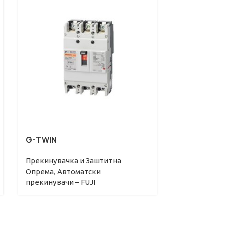
G-TWIN
ComPacT N
Прекинувачкa и Заштитна
Прекинувачк
Опрема
,
Автоматски
Опрема
,
Авт
прекинувачи – FUJI
прекинувачи 