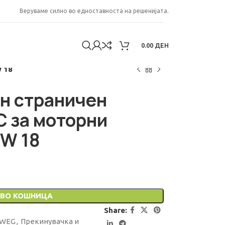
Веруваме силно во едноставноста на решенијата.
0.00
ДЕН
 18
н страничен
C за моторни
W 18
ВО КОШНИЦА
Share:
 WEG
,
Прекинувачкa и