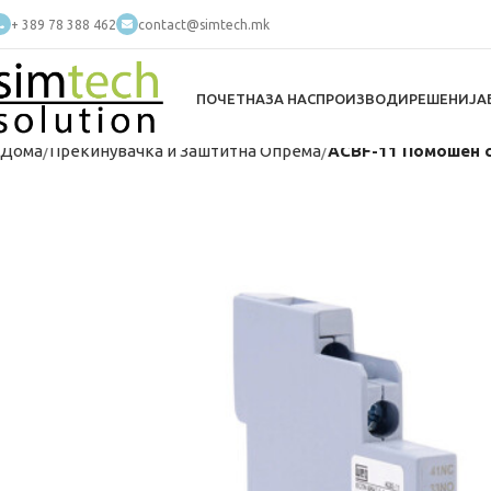
+ 389 78 388 462
contact@simtech.mk
ПОЧЕТНА
ЗА НАС
ПРОИЗВОДИ
РЕШЕНИЈА
Дома
Прекинувачкa и Заштитна Опрема
ACBF-11 Помошен с