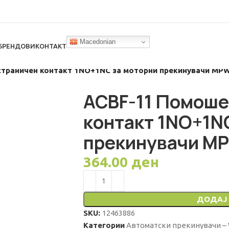
Macedonian
БРЕНДОВИ
КОНТАКТ
траничен контакт 1NO+1NC за моторни прекинувачи MPW
ACBF-11 Помоше
контакт 1NO+1N
прекинувачи MP
364.00
ден
ДОДАЈ 
SKU:
12463886
Категории
Автоматски прекинувачи –