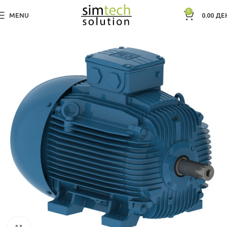
0
MENU
0.00
ДЕ
Дома
Electric Motors WEG