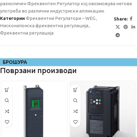
разноличен Фреквентен Регулатор кој овозможува негова
употреба во различни индустриски апликации.
Категории
Фреквентни Регулатори – WEG
,
Share:
Нисконапонска фреквентна регулација
,
Фреквентна регулациjа
БРОШУРА
Поврзани производи