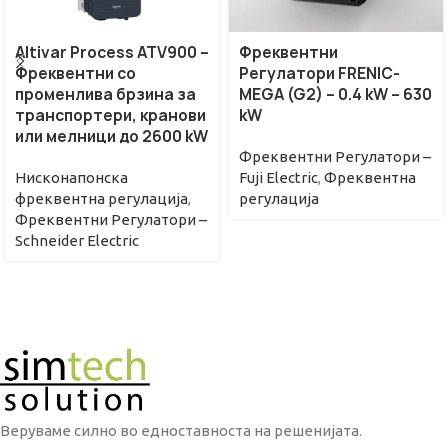
Altivar Process ATV900 –
Фреквентни
Фреквентни со
Регулатори FRENIC-
променлива брзина за
MEGA (G2) – 0.4 kW – 630
транспортери, кранови
kW
или мелници до 2600 kW
Фреквентни Регулатори –
Нисконапонска
Fuji Electric
,
Фреквентна
фреквентна регулација
,
регулациjа
Фреквентни Регулатори –
Schneider Electric
Веруваме силно во едноставноста на решенијата.