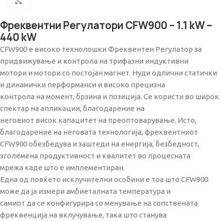
Click to enlarge
Фреквентни Регулатори CFW900 – 1.1 kW –
440 kW
CFW900 е високо технолошки Фреквентен Регулатор за
придвижување и контрола на трифазни индуктивни
мотори и мотори со постојан магнет. Нуди одлични статички
и динамички перформанси и високо прецизна
контрола на момент, брзина и позиција. Се користи во широк
спектар на апликации, благодарение на
неговиот висок капацитет на преоптоварување. Исто,
благодарение на неговата технологија, фреквентниот
CFW900 обезбедува и заштеди на енергија, безбедност,
зголемена продуктивност и квалитет во процесната
мрежа каде што е имплементиран.
Една од повќето исклучителни особини е тоа што CFW900
може да ја измери амбиеталната температура и
самиот да се конфигурира со менување на сопствената
фреквенција на вклучување, така што станува