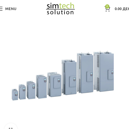
0
MENU
0.00
ДЕ
Дома
Фреквентна регулациjа