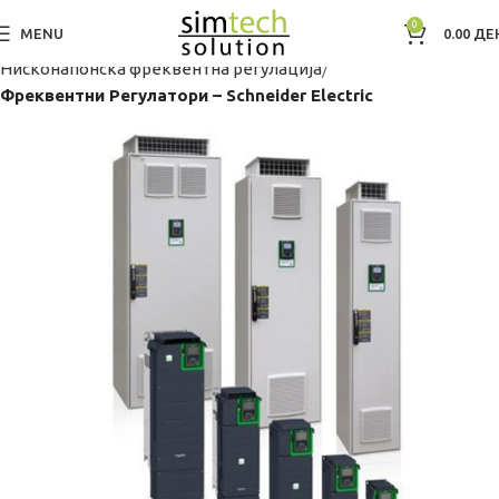
0
MENU
0.00
ДЕ
Дома
Фреквентна регулациjа
Нисконапонска фреквентна регулација
Фреквентни Регулатори – Schneider Electric