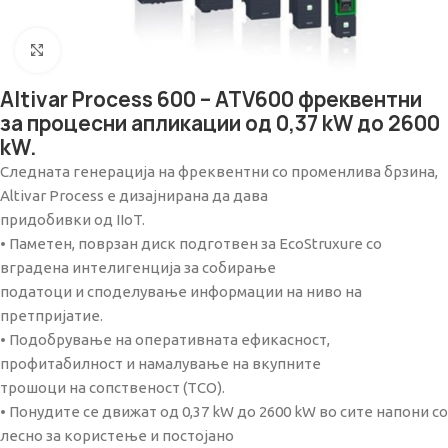
Click to enlarge
Altivar Process 600 – ATV600 фреквентни
за процесни апликации од 0,37 kW до 2600
kW.
Следната генерација на фреквентни со променлива брзина,
Altivar Process е дизајнирана да дава
придобивки од IIoT.
• Паметен, поврзан диск подготвен за EcoStruxure со
вградена интелигенција за собирање
податоци и споделување информации на ниво на
претпријатие.
• Подобрување на оперативната ефикасност,
профитабилност и намалување на вкупните
трошоци на сопственост (TCO).
• Понудите се движат од 0,37 kW до 2600 kW во сите напони со
лесно за користење и постојано