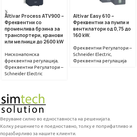
Altivar Process ATV900 –
Altivar Easy 610 –
Фреквентни со
Фреквентни за пумпи и
променлива брзина за
вентилатори од 0,75 до
транспортери, кранови
160 kW.
или мелници до 2600 kW
Фреквентни Регулатори –
Нисконапонска
Schneider Electric
,
фреквентна регулација
,
Фреквентна регулациjа
Фреквентни Регулатори –
Schneider Electric
Веруваме силно во едноставноста на решенијата.
Колку решението е поедноставно, толку е поприфатливо и
поразбирливо за нашите клиенти.