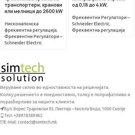
транспортери, кранови
од 0,18 до 4 kW.
или мелници до 2600 kW
Фреквентни Регулатори –
Нисконапонска
Schneider Electric
,
фреквентна регулација
,
Фреквентна регулациjа
Фреквентни Регулатори –
Schneider Electric
Веруваме силно во едноставноста на решенијата.
Колку решението е поедноставно, толку е поприфатливо и
поразбирливо за нашите клиенти.
Бул. Борис Трајковски 93, Пинтија – Кисела Вода, 1000 Скопје
Тел: +38978388462
E-Mail: contact@simtech.mk