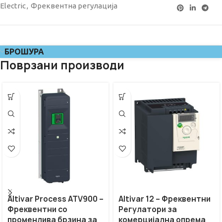
Electric
,
Фреквентна регулациjа
БРОШУРА
Поврзани производи
Altivar Process ATV900 –
Altivar 12 – Фреквентни
Фреквентни со
Регулатори за
променлива брзина за
комерцијална опрема