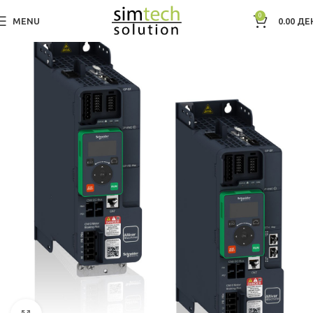
0
MENU
0.00
ДЕ
Дома
Фреквентна регулациjа