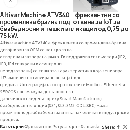
Click to enlarge
Altivar Machine ATV340 – фреквентни со
променлива брзина подготвена за IoT за
безбедносни и тешки апликации од 0,75 до
75 kW.
Altivar Machine ATV340 е фреквентен со променлива брзина
дизајниран за OEM со контрола на
отворена и затворена јамка. Ги поддржува сите мотори (IE2,
IE3, IE4 синхрони и асинхрони,
неподготвени) со тешката карактеристика која генерира
173 ампери континуирано во која било
средина. Интеграцијата со протоколите Modbus, Ethernet и
SERCOS овозможува достапност за
далечинско следење преку Smart Manufacturing,
безбедносните опции (SS1, SLS, SMS, GDL, SBC) можат
проактивно да обезбедат заштита на човечки и индустриски
процеси.
Категории
Фреквентни Регулатори – Schneider
Share: