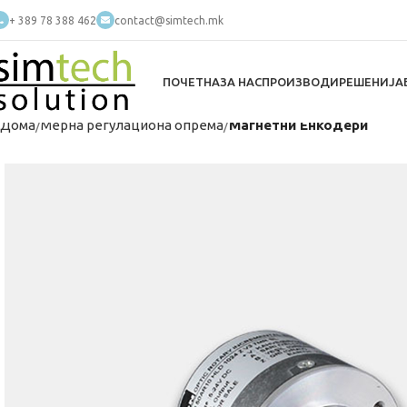
+ 389 78 388 462
contact@simtech.mk
ПОЧЕТНА
ЗА НАС
ПРОИЗВОДИ
РЕШЕНИЈА
Дома
Мерна регулациона опрема
Магнетни Енкодери