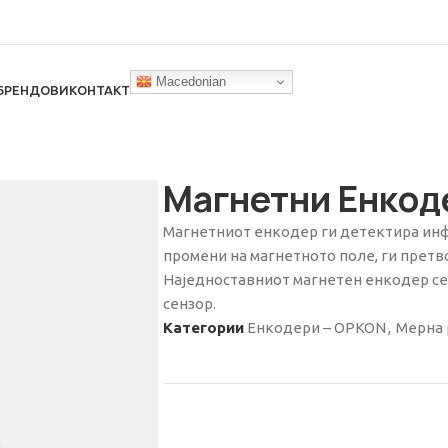
Macedonian
БРЕНДОВИ
КОНТАКТ
Магнетни Енкод
Магнетниот енкодер ги детектира ин
промени на магнетното поле, ги претво
Наједноставниот магнетен енкодер се 
сензор.
Категории
Енкодери – OPKON
,
Мерна 