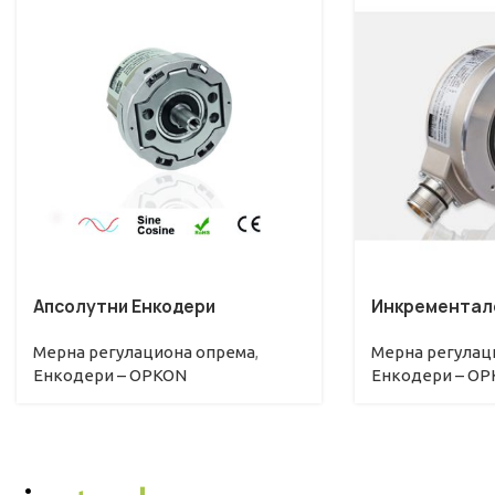
Апсолутни Енкодери
Инкрементал
Мерна регулациона опрема
,
Мерна регулац
Енкодери – OPKON
Енкодери – O