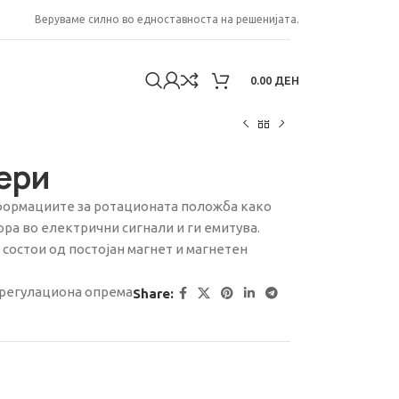
Веруваме силно во едноставноста на решенијата.
0.00
ДЕН
ери
формациите за ротационата положба како
ра во електрични сигнали и ги емитува.
состои од постојан магнет и магнетен
регулациона опрема
Share: