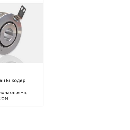
ен Енкодер
иона опрема
,
PKON