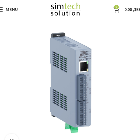
0
MENU
0.00
ДЕ
Дома
Индустриска автоматизација и контрола
Контролери