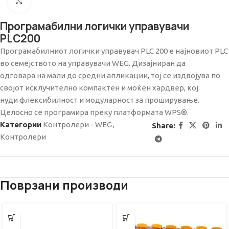
Click to enlarge
Програмабилни логички управувачи
PLC200
Програмабилниот логички управувач PLC 200 е најновиот PLC
во семејството на управувачи WEG. Дизајниран да
одговара на мали до средни апликации, тој се издвојува по
својот исклучително компактен и моќен хардвер, кој
нуди флексибилност и модуларност за проширување.
Целосно се програмира преку платформата WPS®.
Категории
Контролери - WEG
,
Share:
Контролери
Поврзани производи