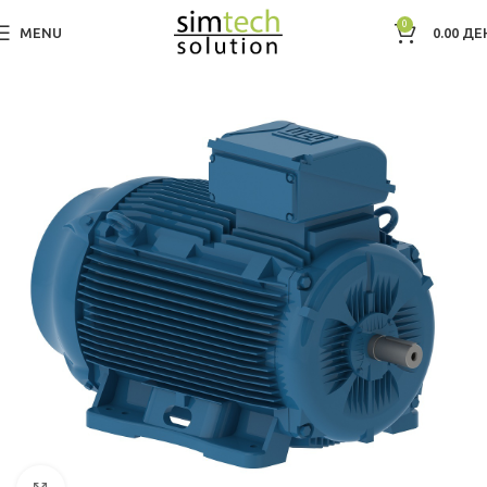
0
MENU
0.00
ДЕ
Дома
Electric Motors WEG