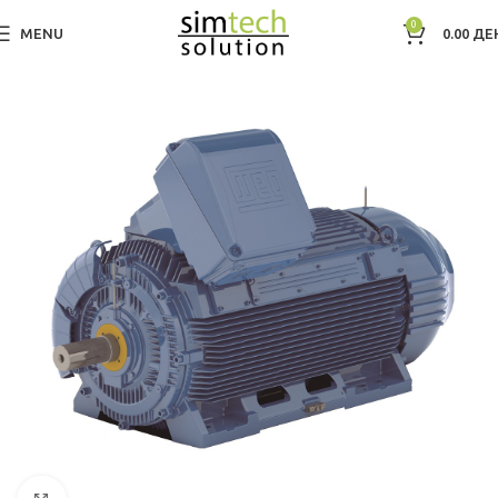
0
MENU
0.00
ДЕ
Дома
Electric Motors WEG
Low Voltage IEC Motors