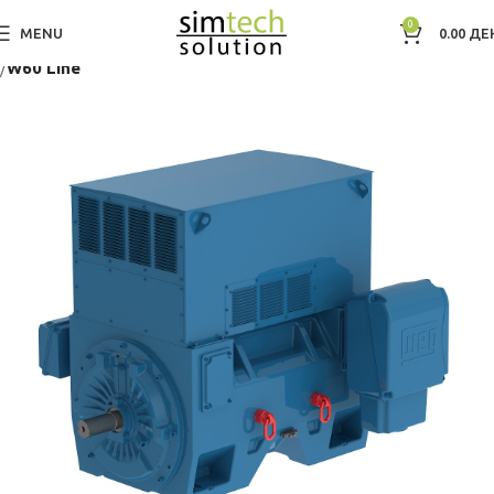
0
MENU
0.00
ДЕ
Дома
Electric Motors WEG
Low Voltage IEC Motors
Three Phase
W60 Line