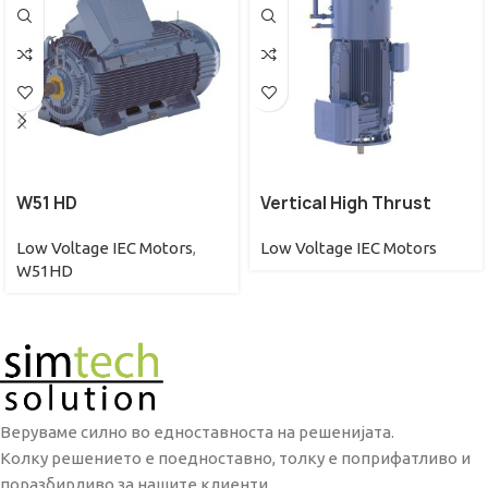
W51 HD
Vertical High Thrust
Low Voltage IEC Motors
,
Low Voltage IEC Motors
W51HD
Веруваме силно во едноставноста на решенијата.
Колку решението е поедноставно, толку е поприфатливо и
поразбирливо за нашите клиенти.