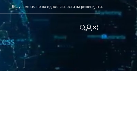
Веруваме силно во едноставноста на решенијата.