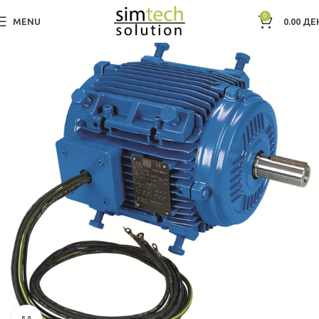
0
MENU
0.00
ДЕ
Дома
Electric Motors WEG