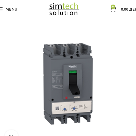
0
MENU
0.00
ДЕ
Дома
Прекинувачкa и Заштитна Опрема