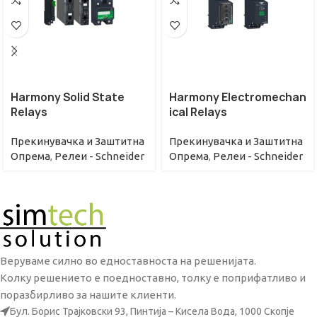
Harmony Solid State
Harmony Electromechan
Relays
ical Relays
Прекинувачкa и Заштитна
Прекинувачкa и Заштитна
Опрема
,
Релеи - Schneider
Опрема
,
Релеи - Schneider
Веруваме силно во едноставноста на решенијата.
Колку решението е поедноставно, толку е поприфатливо и
поразбирливо за нашите клиенти.
Бул. Борис Трајковски 93, Пинтија – Кисела Вода, 1000 Скопје